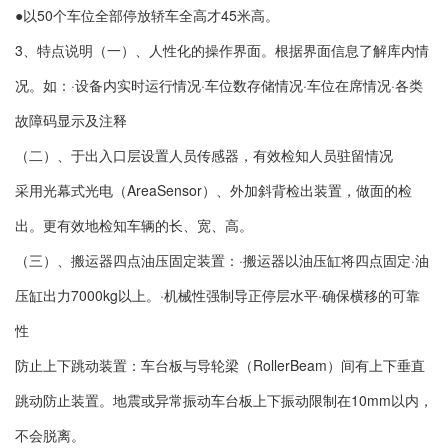
●以50个车位全部停放轿车全高才45米高。
3、特点说明（一）、人性化的操作界面。根据界面信息了解库内情
况。如：·设备内实时运行情况·车位数存储情况·车位在席情况·各类
故障码显示及注释
（二）、于出入口层设置人员传感器，有效检知人员驻留情况
采用光幕式光电（AreaSensor）、外加斜背检出装置，做面的检
出。更有效地检知车辆的长、宽、高。
（三）、搬运器四点油压固定装置：·搬运器以油压缸将四点固定·油
压缸出力7000kg以上。·机械性强制导正停层水平·确保横移的可靠
性
防止上下跳动装置：车台板与导轮梁（RollerBeam）间有上下垂直
跳动防止装置。地震或异常振动车台板上下振动限制在10mm以内，
不会脱离。