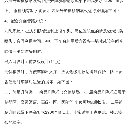
六层升降横移钢索式·四层升降横移钢索式梁下净高要求7200mm以
上。·雨棚须有泄水坡设计·四层升降横移钢索式运行原理如下图：
4、配合介面管路系统：
消防系统：·上方消防管道利上轿车头、尾位置较低的情况做为消防
喷头，合理利用空间。·中、下车台利用后方设备与墙体或设备间空
隙做一消防喷头侧喷。
出入口设计：前斜板设计(11度)
无斜板设计，方便车辆出入库。浅坑边缘用收边角铁保护，防止设
备使用时车辆对边缘的损坏，如下图：
二、简易升降类1、简易升降式（交换钥匙）·二层简易升降式适用于
别墅区、高级酒店、高级小区、医院等·车位可增加到2倍。·二层简
易升降式梁下净高要求2900mm以上。非常适用于家庭式、楼层较
低的楼宇。