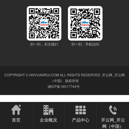
扫一扫，关注我们
扫一扫，手机访问
COPYRIGHT © HNYUANRUI.COM ALL RIGHTS RESERVED.
开云网_开云网
（中国）
版权所有
湘ICP备16017744号
心博网页版在线登录_心博（中国）
|
ky官网
|
开云网
|
心博在线客服
|
开云手机网页
首页
企业概况
产品中心
开云网_开云
版登录入口
|
开云电子（中国）官方网站_开云电子（中国）官方网站
|
开云网页版
|
网（中国）
球友会平台
|
江南在线
|