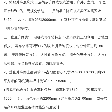
2、简易升降底坑式·二层简易升降底坑式适用于户外、室内。·车位
可增加到2倍。无须交钥匙。·二层简易升降底坑式梁下净高要求
3450mm以上。底坑净深2000mm。·在室外可不设雨棚，满足某些
地理位置的需要。
三、垂直升降类1、电梯式停车塔特点：·最有效的土地利用，占地面
积少。·容车倍率可增到17倍以上·升降速度快，每分钟可达到150
米。·宁静低噪音设计。·人性化操作方式。·周全的安全设计。人员在
席检知、车台板锁定装置、防跳装置等。
2、垂直升降类土建要求：●占地面积少只需W7430×L6780，约50
平方米的面积(容车尺寸为W2050＊5300）。
●塔库可配合设计混合车种停放：·轿车只需1610mm（容车高度为
1550mm）。·面包车只需2200mm（容车高度为2100mm）·或每层
层高可根据业主要求做指定高度设计