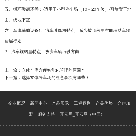
五、循环类循环类：·适用于小型停车场（10－20车位）·可放置于地
面、或地下室
六、车库辅助设备1、汽车升降机特点：减少坡道占用空间辅助车辆
错层行走
2、汽车旋转盘特点：改变车辆行驶方向
上一篇：
立体车库方便智能化管理的原因？
下一篇：
选择立体停车场的注意事项有哪些？
企业概况
新闻中心
产品展示
工程案列
产品优势
合作加
盟
服务支持
开云网_开云网（中国）