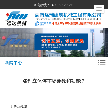
咨询热线：
400-8228-286
Toggle
navigati
新闻中心
各种立体停车场参数和功能？
一、升降横移类