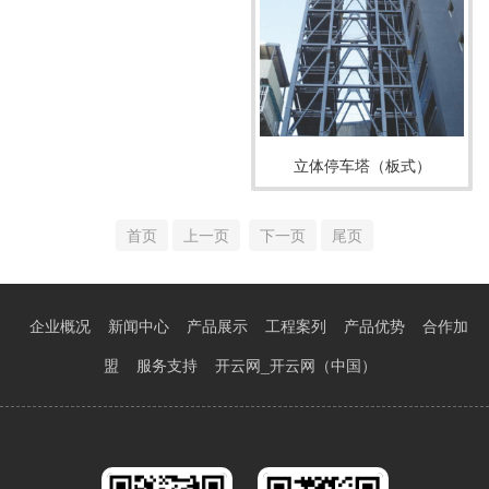
立体停车塔（板式）
首页
上一页
下一页
尾页
企业概况
新闻中心
产品展示
工程案列
产品优势
合作加
盟
服务支持
开云网_开云网（中国）