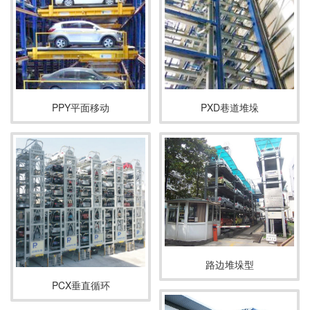
PPY平面移动
PXD巷道堆垛
路边堆垛型
PCX垂直循环