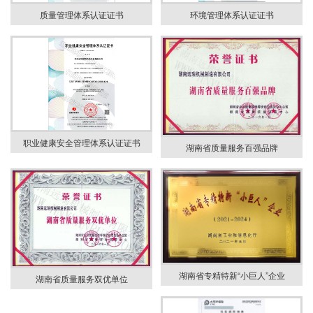
质量管理体系认证证书
环境管理体系认证证书
职业健康安全管理体系认证证书
湖南省质量服务百强品牌
湖南省专精特新“小巨人”企业
湖南省质量服务双优单位