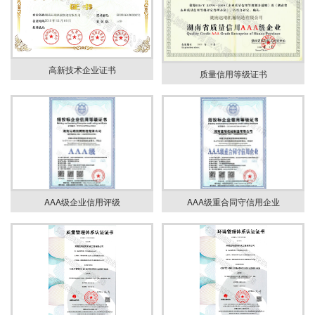
高新技术企业证书
质量信用等级证书
AAA级企业信用评级
AAA级重合同守信用企业