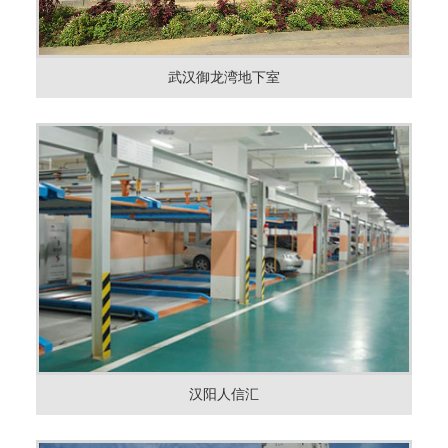
武汉御龙湾地下室
汉阳人信汇