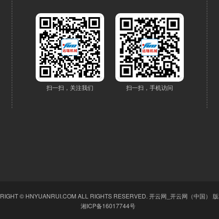
扫一扫，关注我们
扫一扫，手机访问
RIGHT © HNYUANRUI.COM ALL RIGHTS RESERVED.
开云网_开云网（中国）
版
湘ICP备16017744号