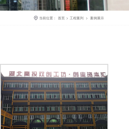
当前位置：
首页
>
工程案列
>
案例展示