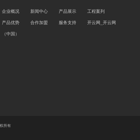
企业概况
新闻中心
产品展示
工程案列
产品优势
合作加盟
服务支持
开云网_开云网
（中国）
权所有