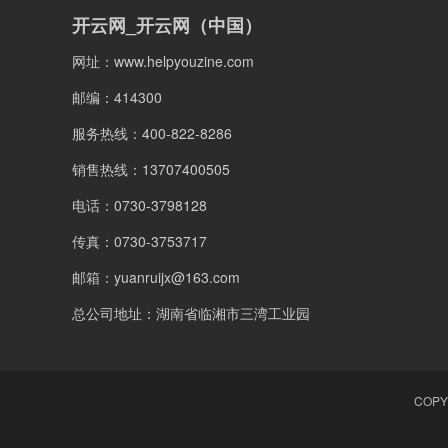
开云网_开云网（中国）
网址：www.helpyouzine.com
邮编：414300
服务热线：400-822-8286
销售热线：13707400505
电话：0730-3798128
传真：0730-3753717
邮箱：yuanruijx@163.com
总公司地址：湖南省临湘市三湾工业园
COPY