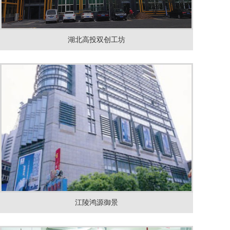
湖北高投双创工坊
江陵鸿源御景